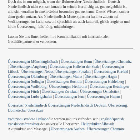
Doch das ist nur möglich, wenn der
Dolmetscher
Niederländisch - Deutsch -
Niederländisch nicht erst seit kurzem in seinem Beruf tätig ist, gut ausgebildet ist
und sich vorallem in einem Gebiet besonders gut auskennt. Dieses Wissen kann er
dann gezielt nutzen. Als Niederländisch Muttersprachler kann er zudem auf
Veränderungen im Land, sowohl sprachlich als auch kulturell, gleich reagieren und
in die Übersetzung, falls nötig, miteinbringen.
Lassen Sie uns Ihnen helfen Ihre Kommunikation mit internationalen
Geschäftspartnern zu verbessern.
Übersetzungen Mönchengladbach
|
Übersetzungen Bonn
|
Übersetzungen Chemnitz
|
Übersetzungen Augsburg
|
Übersetzungen Halle an der Saale
|
Übersetzungen
Lübeck
|
Übersetzungen Neuss
|
Übersetzungen Potsdam
|
Übersetzungen Krefeld
|
Übersetzungen Oldenburg
|
Übersetzungen Mainz
|
Übersetzungen Hagen
|
Übersetzungen Solingen |
Übersetzungen Bochum
|
Übersetzungen Heidelberg
|
Übersetzungen Wolfsburg
|
Übersetzungen Heilbronn
|
Übersetzungen Reutlingen
|
Übersetzungen Fürth
|
Übersetzungen Zwickau
|
Übersetzungen Osnabrück
|
Übersetzungen Ludwigshafen
|
Übersetzungen Jena
|
Übersetzungen Hamm
|
Übersetzer Niederländisch Übersetzungen Niederländisch Deutsch. Übersetzung.
Dolmetscher übersetzen
traduzioni svedese / italiano
Sie werden mit uns zufrieden sein |
english/spanish
translations/translator
der universelle Übersetzer |
Heilpraktiker Albstadt
Akupunktur und Massage | |
Übersetzungen Aachen
|
Übersetzungen Chemnitz